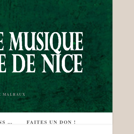
RÉ MALRAUX
NS …
FAITES UN DON !