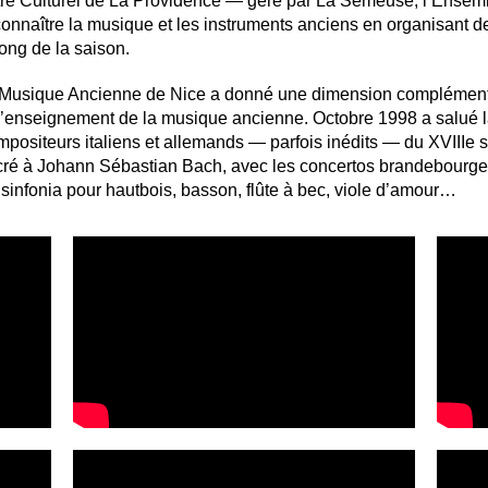
ntre Culturel de La Providence — géré par La Semeuse, l’Ense
onnaître la musique et les instruments anciens en organisant de
long de la saison.
e Musique Ancienne de Nice a donné une dimension complémenta
et l’enseignement de la musique ancienne. Octobre 1998 a salué 
positeurs italiens et allemands — parfois inédits — du XVIIIe s
 à Johann Sébastian Bach, avec les concertos brandebourgeois
e sinfonia pour hautbois, basson, flûte à bec, viole d’amour…